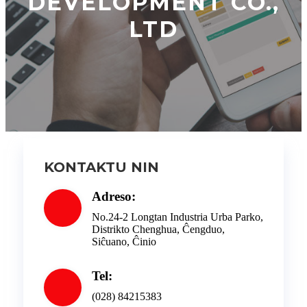
DEVELOPMENT CO.,
LTD
KONTAKTU NIN
Adreso:
No.24-2 Longtan Industria Urba Parko,
Distrikto Chenghua, Ĉengduo,
Siĉuano, Ĉinio
Tel:
(028) 84215383