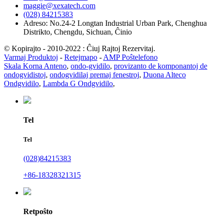
maggie@xexatech.com
(028) 84215383
Adreso: No.24-2 Longtan Industrial Urban Park, Chenghua
Distrikto, Chengdu, Sichuan, Ĉinio
© Kopirajto - 2010-2022 : Ĉiuj Rajtoj Rezervitaj.
Varmaj Produktoj
-
Retejmapo
-
AMP Poŝtelefono
Skala Korna Anteno
,
ondo-gvidilo
,
provizanto de komponantoj de
ondogvidistoj
,
ondogvidilaj premaj fenestroj
,
Duona Alteco
Ondgvidilo
,
Lambda G Ondgvidilo
,
Tel
Tel
(028)84215383
+86-18328321315
Retpoŝto