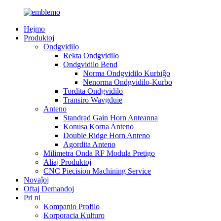
Hejmo
Produktoj
Ondgvidilo
Rekta Ondgvidilo
Ondgvidilo Bend
Norma Ondgvidilo Kurbiĝo
Nenorma Ondgvidilo-Kurbo
Tordita Ondgvidilo
Transiro Wavgduie
Anteno
Standrad Gain Horn Anteanna
Konusa Korna Anteno
Double Ridge Horn Anteno
Agordita Anteno
Milimetra Onda RF Modula Pretigo
Aliaj Produktoj
CNC Piecision Machining Service
Novaĵoj
Oftaj Demandoj
Pri ni
Kompanio Profilo
Korporacia Kulturo