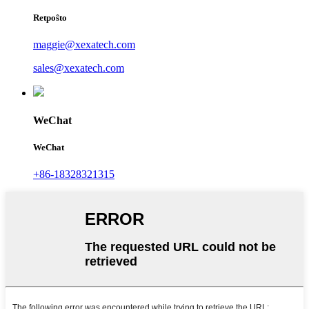
Retpoŝto
maggie@xexatech.com
sales@xexatech.com
WeChat
WeChat
+86-18328321315