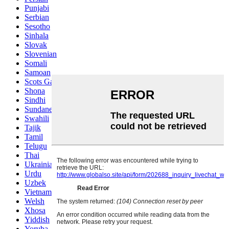
Punjabi
Serbian
Sesotho
Sinhala
Slovak
Slovenian
Somali
Samoan
Scots Gaelic
Shona
Sindhi
Sundanese
Swahili
Tajik
Tamil
Telugu
Thai
Ukrainian
Urdu
Uzbek
Vietnamese
Welsh
Xhosa
Yiddish
Yoruba