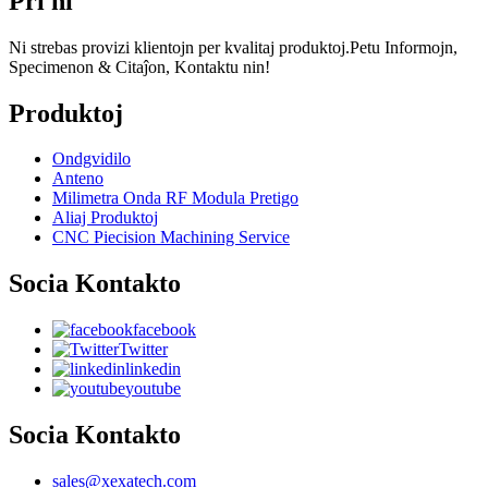
Pri ni
Ni strebas provizi klientojn per kvalitaj produktoj.Petu Informojn,
Specimenon & Citaĵon, Kontaktu nin!
Produktoj
Ondgvidilo
Anteno
Milimetra Onda RF Modula Pretigo
Aliaj Produktoj
CNC Piecision Machining Service
Socia Kontakto
facebook
Twitter
linkedin
youtube
Socia Kontakto
sales@xexatech.com